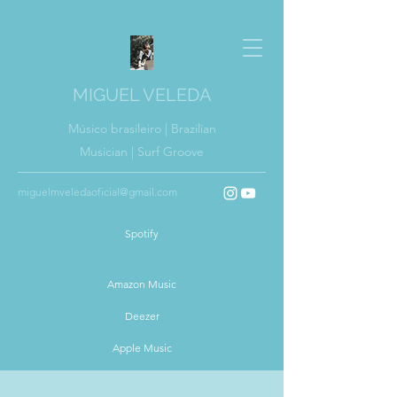
MIGUEL VELEDA
Músico brasileiro | Brazilian
Musician | Surf Groove
miguelmveledaoficial@gmail.com
Spotify
Amazon Music
Deezer
Apple Music