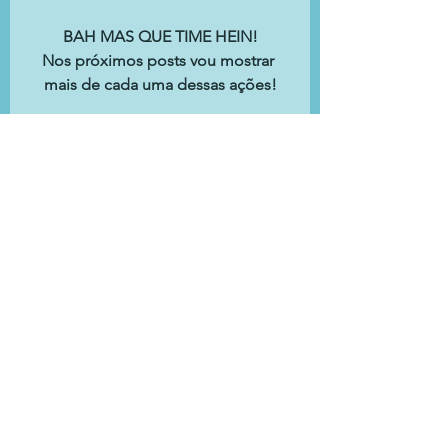
BAH MAS QUE TIME HEIN!
Nos próximos posts vou mostrar 
mais de cada uma dessas ações!
Ver tudo
Posts recentes